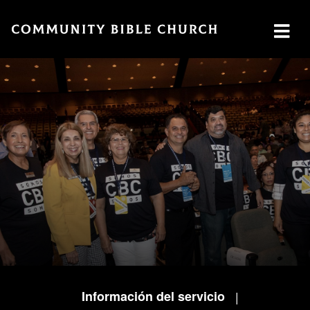
SERMONS
ABOUT
MINISTRIES
WATCH SERMON
Watch
Plan
Our
GIVE
Now
a Visit
Ministries
Traducción
Leadership
The
Cares
Translation
What
LOCATION
Center
We
Central
Believe
Global
Campus
Deaf
Southside
Ministry
Campus
MTI
Información del servicio
|
Northside