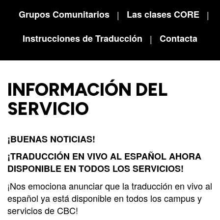
Campus
Grupos Comunitarios
|
Las clases CORE
|
West
EVENTS
NEXT
RESOURCES
Instrucciones de Traducción
|
Contacta
Campus
STEPS
All
Emmitt
East
Events
Park
Baptism
Campus
INFORMACIÓN DEL
Vacation
Bookstore
Find a
CBC
Bible
Group
Denver
Coffee
SERVICIO
School
Shop
Serve
151
Campus
Breakthrough
Equip
¡BUENAS NOTICIAS!
Employment
Saturday
¡TRADUCCIÓN EN VIVO AL ESPAÑOL AHORA
Group
Serve
DISPONIBLE EN TODOS LOS SERVICIOS!
Leader
¡Nos emociona anunciar que la traducción en vivo al
Resources
español ya está disponible en todos los campus y
LOGIN
Bible
servicios de CBC!
Tours